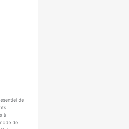
ssentiel de
nts
s à
e mode de