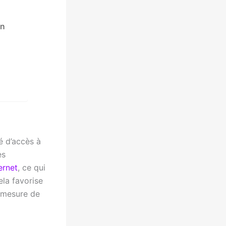
on
té d’accès à
es
ernet
, ce qui
ela favorise
n mesure de