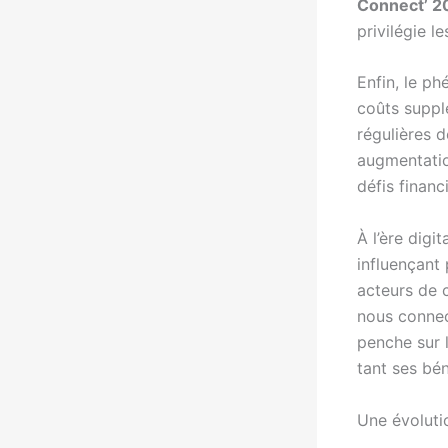
Connect’ 2
privilégie l
Enfin, le p
coûts suppl
régulières 
augmentatio
défis financ
À l’ère digi
influençant
acteurs de c
nous connect
penche sur 
tant ses bé
Une évolut