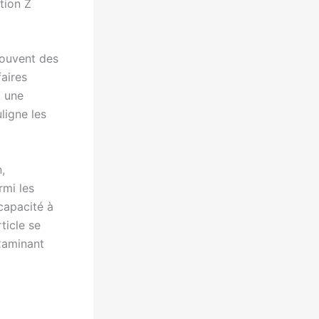
tion Z
souvent des
aires
, une
ligne les
,
rmi les
capacité à
ticle se
xaminant