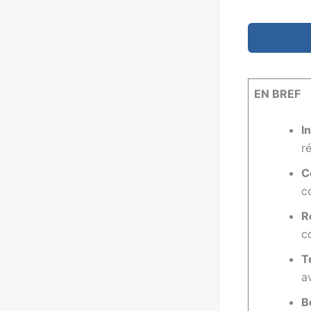
EN BREF
I
r
C
c
R
c
T
a
B