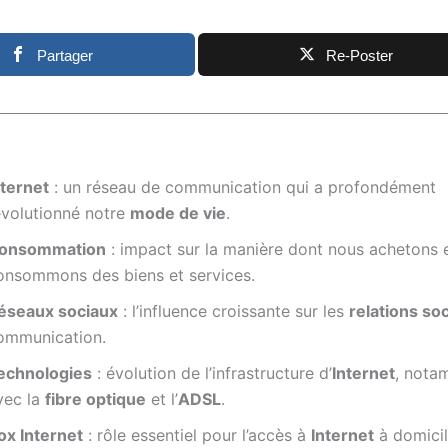
Partager
Re-Poster
nternet
: un réseau de communication qui a profondément
évolutionné notre
mode de vie
.
onsommation
: impact sur la manière dont nous achetons 
onsommons des biens et services.
éseaux sociaux
: l’influence croissante sur les
relations soc
ommunication.
echnologies
: évolution de l’infrastructure d’
Internet
, nota
vec la
fibre optique
et l’
ADSL
.
ox Internet
: rôle essentiel pour l’accès à
Internet
à domicil