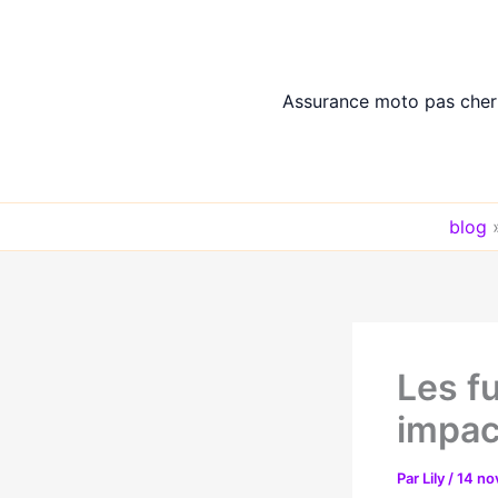
Aller
au
contenu
Assurance moto pas cher
blog
Les f
impac
Par
Lily
/
14 n