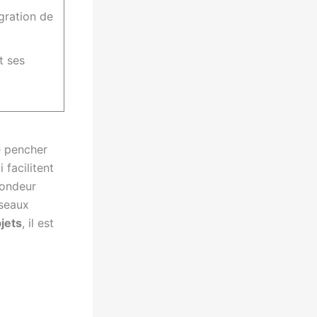
gration de
t ses
e pencher
 facilitent
fondeur
éseaux
jets
, il est