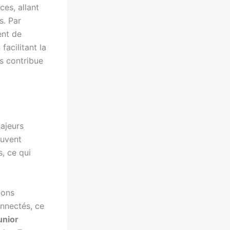
es, allant
s. Par
ent de
facilitant la
ls contribue
majeurs
euvent
, ce qui
ions
onnectés, ce
unior