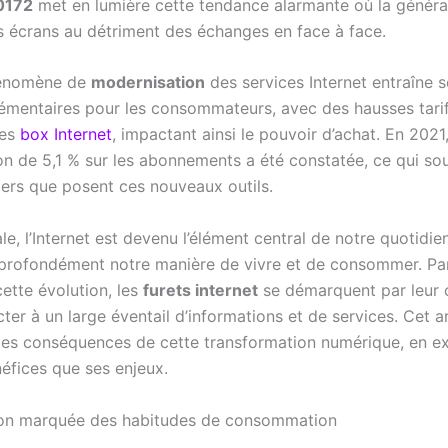
0172
met en lumière cette tendance alarmante où la généra
es écrans au détriment des échanges en face à face.
hénomène de
modernisation
des services Internet entraîne 
émentaires pour les consommateurs, avec des hausses tarif
des
box Internet
, impactant ainsi le pouvoir d’achat. En 2021
n de 5,1 % sur les abonnements a été constatée, ce qui sou
iers que posent ces nouveaux outils.
tale, l’Internet est devenu l’élément central de notre quotidien
 profondément notre manière de vivre et de consommer. Pa
ette évolution, les
furets internet
se démarquent par leur 
er à un large éventail d’informations et de services. Cet ar
les conséquences de cette transformation numérique, en e
néfices que ses enjeux.
ion marquée des habitudes de consommation