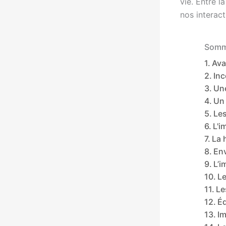
vie. Entre 
nos interac
Somma
Ava
Inc
Un
Un 
Les
L'i
La 
En
L’i
Le
Le
Éq
Im