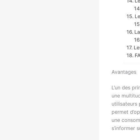
Le
L
La
Le
FA
Avantages
L’un des pr
une multitud
utilisateur
permet d’opt
une consomm
s’informer s