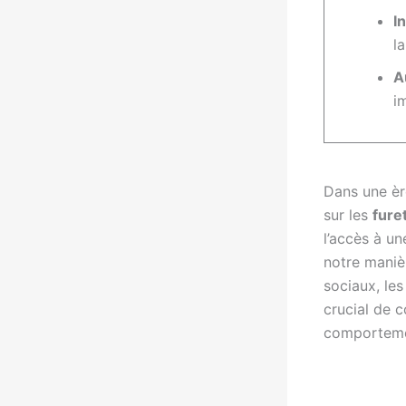
I
l
A
i
Dans une è
sur les
fure
l’accès à un
notre maniè
sociaux, le
crucial de 
comportemen