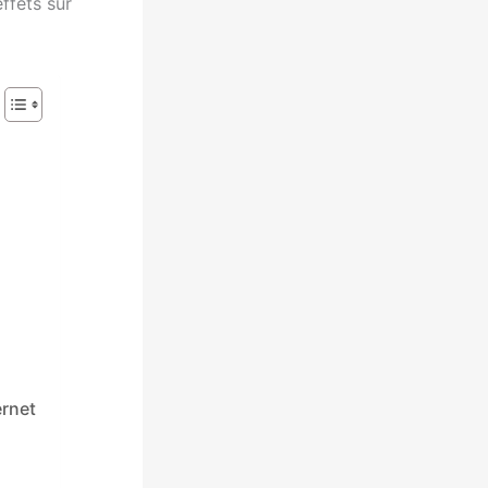
ffets sur
ernet