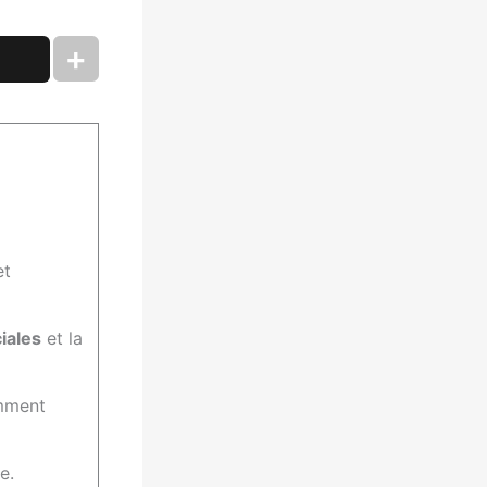
et
iales
et la
mment
e.