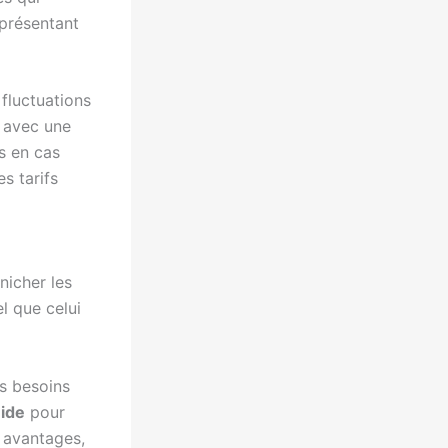
eprésentant
fluctuations
r avec une
s en cas
s tarifs
nicher les
l que celui
s besoins
ide
pour
s avantages,