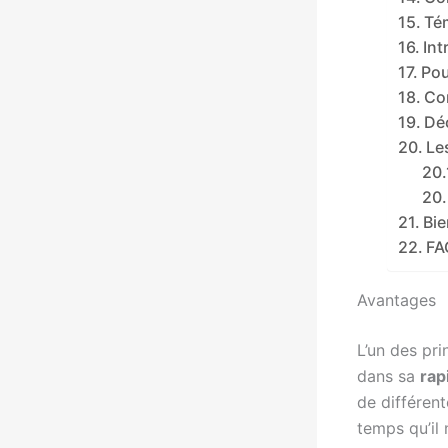
Té
Int
Pou
Co
Dé
Le
Bie
FA
Avantages
L’un des pr
dans sa
rap
de différen
temps qu’il