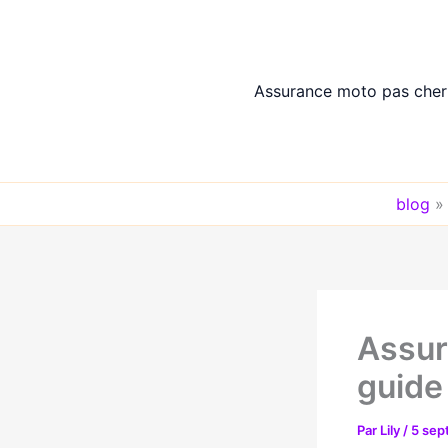
Aller
au
contenu
Assurance moto pas cher
blog
Assur
guide
Par
Lily
/
5 sep