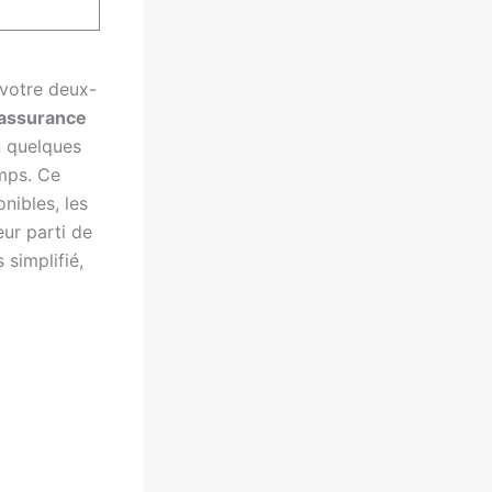
 votre deux-
assurance
n quelques
emps. Ce
nibles, les
ur parti de
simplifié,