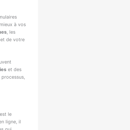
mulaires
 mieux à vos
ues
, les
 et de votre
uvent
ies
et des
e processus,
est le
 ligne, il
es qui