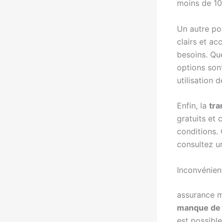
moins de 10 
Un autre poi
clairs et ac
besoins. Qu
options son
utilisation 
Enfin, la
tra
gratuits et 
conditions. 
consultez un
Inconvénien
assurance m
manque de 
est possibl