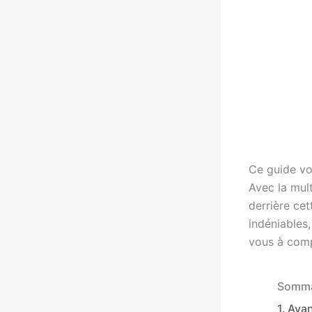
Ce guide vou
Avec la mult
derrière ce
indéniables,
vous à comp
Somma
Ava