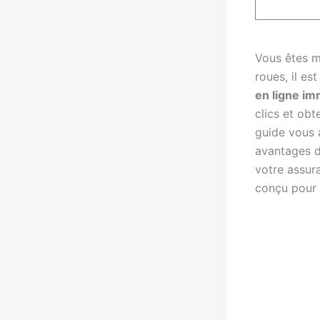
Vous êtes m
roues, il es
en ligne i
clics et ob
guide vous 
avantages d
votre assur
conçu pour v