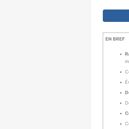
EN BREF
R
m
C
É
D
D
C
C