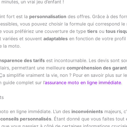
minutes, un vrai jeu d’enfant !
nt fort est la
personnalisation
des offres. Grâce à des for
cessibles, vous pouvez choisir la formule qui correspond le
e vous préfériez une couverture de type
tiers
ou
tous risq
t variées et souvent
adaptables
en fonction de votre profil
de la moto.
nsparence des tarifs
est incontournable. Les devis sont so
clairs, permettant une meilleure
compréhension des garant
Ça simplifie vraiment la vie, non ? Pour en savoir plus sur l
 guide complet sur l’
assurance moto en ligne immédiate
.
ts
oto en ligne immédiate. L’un des
inconvénients
majeurs, c’
conseils personnalisés
. Étant donné que vous faites tout en
e que vous passiez à côté de certaines informations crucial