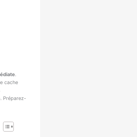
édiate
.
 se cache
s
. Préparez-